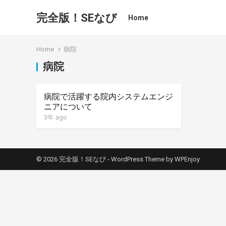
完全版！SEなび
Home
Home
病院
病院
病院で活躍する院内システムエンジ
ニアについて
3年 ago
© 2026 完全版！SEなび -
WordPress Theme
by
WPEnjoy