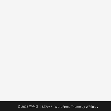
© 2026 完全版！SEなび -
WordPress Theme
by
WPEnjoy